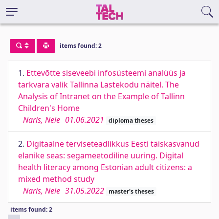
items found: 2
1.
Ettevõtte siseveebi infosüsteemi analüüs ja
tarkvara valik Tallinna Lastekodu näitel. The
Analysis of Intranet on the Example of Tallinn
Children's Home
Naris, Nele
01.06.2021
diploma theses
2.
Digitaalne terviseteadlikkus Eesti täiskasvanud
elanike seas: segameetodiline uuring. Digital
health literacy among Estonian adult citizens: a
mixed method study
Naris, Nele
31.05.2022
master's theses
items found: 2