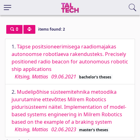
items found: 2
1.
Täpse positsioneerimisega raadiomajakas
autonoomse robotlaeva rakendusteks. Precisely
positioned radio beacon for autonomous robotic
ship applications
Kitsing, Mattias
09.06.2021
bachelor's theses
2.
Mudelipõhise süsteemitehnika metoodika
juurutamine ettevõttes Milrem Robotics
pidurisüsteemi näitel. Implementation of model-
based systems engineering in Milrem Robotics
based on the example of a braking system
Kitsing, Mattias
02.06.2023
master's theses