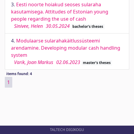
3.
Eesti noorte hoiakud seoses sularaha
kasutamisega. Attitudes of Estonian young
people regarding the use of cash
Sinivee, Helen
30.05.2024
bachelor's theses
4.
Modulaarse sularahakäitlussüsteemi
arendamine. Developing modular cash handling
system
Varik, Joan Markus
02.06.2023
master's theses
items found: 4
1
TALTECH DIGIKOGU