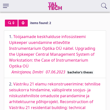
items found: 2
1.
Tööjaamade keskhalduse infosüsteemi
Upkeeper uuendamine ettevõtte
Instrumentarium Optika OÜ näitel. Upgrading
the Upkeeper Central Management System of
Workstation: the Case of Instrumentarium
Optika OÜ
Amirzjanov, Dmitri
07.06.2023
bachelor's theses
2.
Västriku 21 elamu rekonstrueerimine: tehnilise
seisukorra hindamine, välispiirete soojus- ja
niiskustehniliste omaduste parandamine ja
arhitektuurne põhiprojekt. Reconstruction of
Västriku 21 residential building: technical