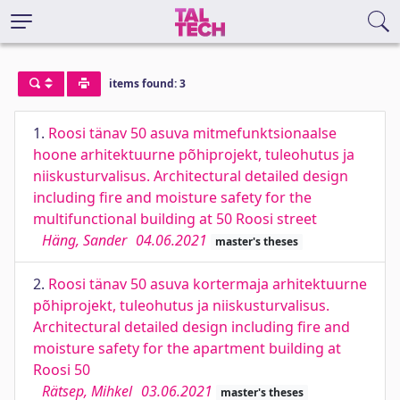
items found: 3
1.
Roosi tänav 50 asuva mitmefunktsionaalse
hoone arhitektuurne põhiprojekt, tuleohutus ja
niiskusturvalisus. Architectural detailed design
including fire and moisture safety for the
multifunctional building at 50 Roosi street
Häng, Sander
04.06.2021
master's theses
2.
Roosi tänav 50 asuva kortermaja arhitektuurne
põhiprojekt, tuleohutus ja niiskusturvalisus.
Architectural detailed design including fire and
moisture safety for the apartment building at
Roosi 50
Rätsep, Mihkel
03.06.2021
master's theses