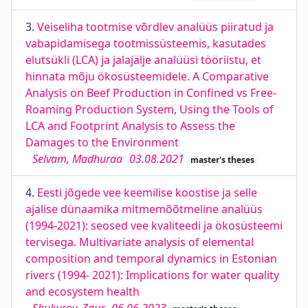
3.
Veiseliha tootmise võrdlev analüüs piiratud ja
vabapidamisega tootmissüsteemis, kasutades
elutsükli (LCA) ja jalajälje analüüsi tööriistu, et
hinnata mõju ökosüsteemidele. A Comparative
Analysis on Beef Production in Confined vs Free-
Roaming Production System, Using the Tools of
LCA and Footprint Analysis to Assess the
Damages to the Environment
Selvam, Madhuraa
03.08.2021
master's theses
4.
Eesti jõgede vee keemilise koostise ja selle
ajalise dünaamika mitmemõõtmeline analüüs
(1994-2021): seosed vee kvaliteedi ja ökosüsteemi
tervisega. Multivariate analysis of elemental
composition and temporal dynamics in Estonian
rivers (1994- 2021): Implications for water quality
and ecosystem health