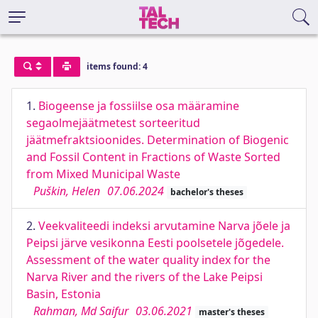
items found: 4
1.
Biogeense ja fossiilse osa määramine
segaolmejäätmetest sorteeritud
jäätmefraktsioonides. Determination of Biogenic
and Fossil Content in Fractions of Waste Sorted
from Mixed Municipal Waste
Puškin, Helen
07.06.2024
bachelor's theses
2.
Veekvaliteedi indeksi arvutamine Narva jõele ja
Peipsi järve vesikonna Eesti poolsetele jõgedele.
Assessment of the water quality index for the
Narva River and the rivers of the Lake Peipsi
Basin, Estonia
Rahman, Md Saifur
03.06.2021
master's theses