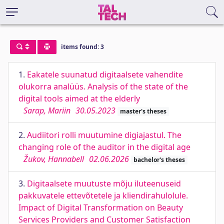
items found: 3
1.
Eakatele suunatud digitaalsete vahendite
olukorra analüüs. Analysis of the state of the
digital tools aimed at the elderly
Sarap, Mariin
30.05.2023
master's theses
2.
Audiitori rolli muutumine digiajastul. The
changing role of the auditor in the digital age
Žukov, Hannabell
02.06.2026
bachelor's theses
3.
Digitaalsete muutuste mõju iluteenuseid
pakkuvatele ettevõtetele ja kliendirahulolule.
Impact of Digital Transformation on Beauty
Services Providers and Customer Satisfaction