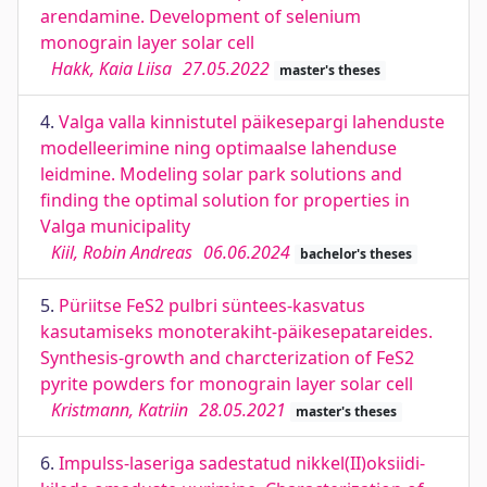
arendamine. Development of selenium
monograin layer solar cell
Hakk, Kaia Liisa
27.05.2022
master's theses
4.
Valga valla kinnistutel päikesepargi lahenduste
modelleerimine ning optimaalse lahenduse
leidmine. Modeling solar park solutions and
finding the optimal solution for properties in
Valga municipality
Kiil, Robin Andreas
06.06.2024
bachelor's theses
5.
Püriitse FeS2 pulbri süntees-kasvatus
kasutamiseks monoterakiht-päikesepatareides.
Synthesis-growth and charcterization of FeS2
pyrite powders for monograin layer solar cell
Kristmann, Katriin
28.05.2021
master's theses
6.
Impulss-laseriga sadestatud nikkel(II)oksiidi-