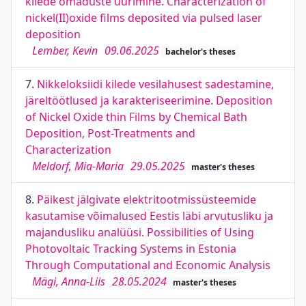
kilede omaduste uurimine. Characterization of
nickel(II)oxide films deposited via pulsed laser
deposition
Lember, Kevin
09.06.2025
bachelor's theses
7.
Nikkeloksiidi kilede vesilahusest sadestamine,
järeltöötlused ja karakteriseerimine. Deposition
of Nickel Oxide thin Films by Chemical Bath
Deposition, Post-Treatments and
Characterization
Meldorf, Mia-Maria
29.05.2025
master's theses
8.
Päikest jälgivate elektritootmissüsteemide
kasutamise võimalused Eestis läbi arvutusliku ja
majandusliku analüüsi. Possibilities of Using
Photovoltaic Tracking Systems in Estonia
Through Computational and Economic Analysis
Mägi, Anna-Liis
28.05.2024
master's theses