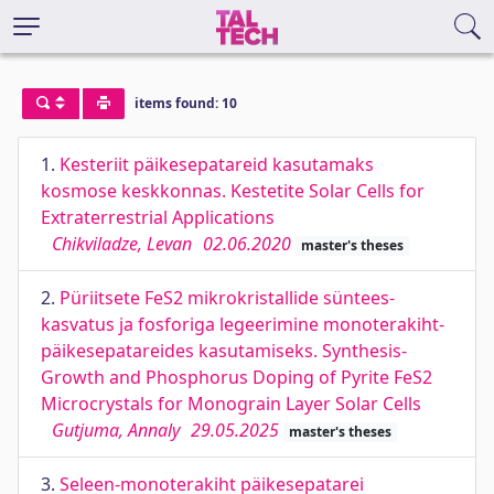
items found: 10
1.
Kesteriit päikesepatareid kasutamaks
kosmose keskkonnas. Kestetite Solar Cells for
Extraterrestrial Applications
Chikviladze, Levan
02.06.2020
master's theses
2.
Püriitsete FeS2 mikrokristallide süntees-
kasvatus ja fosforiga legeerimine monoterakiht-
päikesepatareides kasutamiseks. Synthesis-
Growth and Phosphorus Doping of Pyrite FeS2
Microcrystals for Monograin Layer Solar Cells
Gutjuma, Annaly
29.05.2025
master's theses
3.
Seleen-monoterakiht päikesepatarei