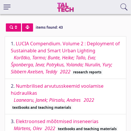
items found: 43
1.
LUCIA Compendium. Volume 2 : Deployment of
Sustainable and Smart Urban Lighting
Korõtko, Tarmo; Bunte, Heike; Tallo, Eva;
Šponberga, Ieva; Potrykus, Yolanda; Nurulin, Yury;
Sibbern Axelsen, Teddy
2022
research reports
2.
Numbrilised arvutusskeemid voolamise
hüdraulikas
Laanearu, Janek; Piirsalu, Andres
2022
textbooks and teaching materials
3.
Elektroonsed mõõtmised inseneerias
Märtens, Olev
2022
textbooks and teaching materials