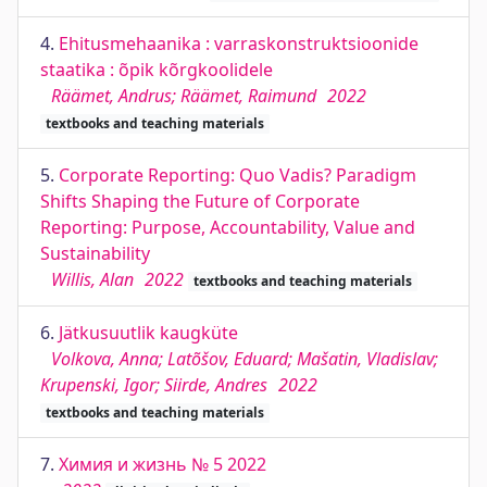
4.
Ehitusmehaanika : varraskonstruktsioonide
staatika : õpik kõrgkoolidele
Räämet, Andrus; Räämet, Raimund
2022
textbooks and teaching materials
5.
Corporate Reporting: Quo Vadis? Paradigm
Shifts Shaping the Future of Corporate
Reporting: Purpose, Accountability, Value and
Sustainability
Willis, Alan
2022
textbooks and teaching materials
6.
Jätkusuutlik kaugküte
Volkova, Anna; Latõšov, Eduard; Mašatin, Vladislav;
Krupenski, Igor; Siirde, Andres
2022
textbooks and teaching materials
7.
Химия и жизнь № 5 2022