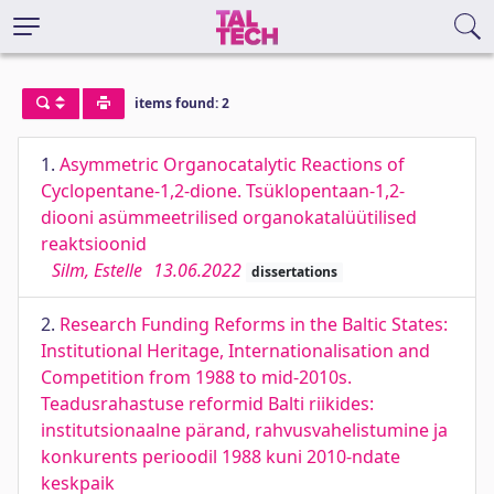
items found: 2
1.
Asymmetric Organocatalytic Reactions of
Cyclopentane-1,2-dione. Tsüklopentaan-1,2-
diooni asümmeetrilised organokatalüütilised
reaktsioonid
Silm, Estelle
13.06.2022
dissertations
2.
Research Funding Reforms in the Baltic States:
Institutional Heritage, Internationalisation and
Competition from 1988 to mid-2010s.
Teadusrahastuse reformid Balti riikides:
institutsionaalne pärand, rahvusvahelistumine ja
konkurents perioodil 1988 kuni 2010-ndate
keskpaik