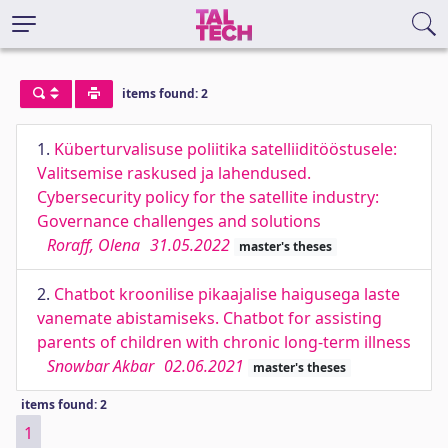
items found: 2
1.
Küberturvalisuse poliitika satelliiditööstusele:
Valitsemise raskused ja lahendused.
Cybersecurity policy for the satellite industry:
Governance challenges and solutions
Roraff, Olena
31.05.2022
master's theses
2.
Chatbot kroonilise pikaajalise haigusega laste
vanemate abistamiseks. Chatbot for assisting
parents of children with chronic long-term illness
Snowbar Akbar
02.06.2021
master's theses
items found: 2
1