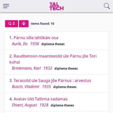
items found: 10
1.
Pärnu silla lahtikäiv osa
Aurik, Ilo
1936
diploma theses
2.
Raudbetoon-maanteesild üle Pärnu jõe Tori
kohal
Brinkmann, Karl
1932
diploma theses
3.
Terassild üle Sauga jõe Pärnus : arvestus
Busch, Vladimir
1935
diploma theses
4.
Avatav sild Tallinna sadamas
Ehvert, August
1928
diploma theses