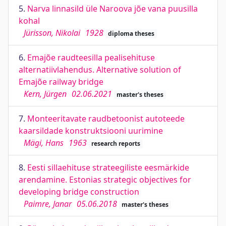
5.
Narva linnasild üle Naroova jõe vana puusilla
kohal
Jürisson, Nikolai
1928
diploma theses
6.
Emajõe raudteesilla pealisehituse
alternatiivlahendus. Alternative solution of
Emajõe railway bridge
Kern, Jürgen
02.06.2021
master's theses
7.
Monteeritavate raudbetoonist autoteede
kaarsildade konstruktsiooni uurimine
Mägi, Hans
1963
research reports
8.
Eesti sillaehituse strateegiliste eesmärkide
arendamine. Estonias strategic objectives for
developing bridge construction
Paimre, Janar
05.06.2018
master's theses