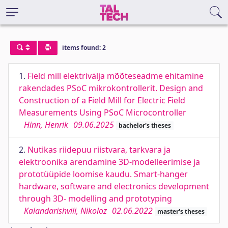
items found: 2
1.
Field mill elektrivälja mõõteseadme ehitamine
rakendades PSoC mikrokontrollerit. Design and
Construction of a Field Mill for Electric Field
Measurements Using PSoC Microcontroller
Hinn, Henrik
09.06.2025
bachelor's theses
2.
Nutikas riidepuu riistvara, tarkvara ja
elektroonika arendamine 3D-modelleerimise ja
prototüüpide loomise kaudu. Smart-hanger
hardware, software and electronics development
through 3D- modelling and prototyping
Kalandarishvili, Nikoloz
02.06.2022
master's theses