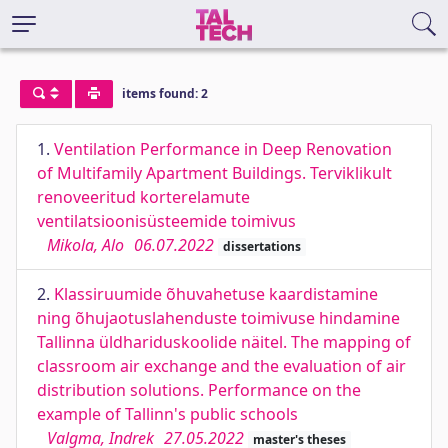
items found: 2
1.
Ventilation Performance in Deep Renovation
of Multifamily Apartment Buildings. Terviklikult
renoveeritud korterelamute
ventilatsioonisüsteemide toimivus
Mikola, Alo
06.07.2022
dissertations
2.
Klassiruumide õhuvahetuse kaardistamine
ning õhujaotuslahenduste toimivuse hindamine
Tallinna üldhariduskoolide näitel. The mapping of
classroom air exchange and the evaluation of air
distribution solutions. Performance on the
example of Tallinn's public schools
Valgma, Indrek
27.05.2022
master's theses