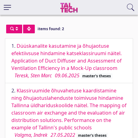
items found: 2
1.
Düüskanalite kasutamine ja õhujaotuse
efektiivsuse hindamine katseklassiruumi näitel.
Application of Duct Diffuser and Assessment of
Ventilation Efficiency in a Mock-Up classroom
Teresk, Sten Marc
09.06.2025
master's theses
2.
Klassiruumide õhuvahetuse kaardistamine
ning õhujaotuslahenduste toimivuse hindamine
Tallinna üldhariduskoolide näitel. The mapping of
classroom air exchange and the evaluation of air
distribution solutions. Performance on the
example of Tallinn's public schools
Valgma, Indrek
27.05.2022
master's theses