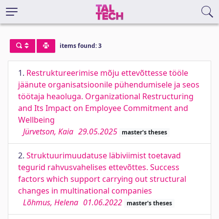
items found: 3
1.
Restruktureerimise mõju ettevõttesse tööle
jäänute organisatsioonile pühendumisele ja seos
töötaja heaoluga. Organizational Restructuring
and Its Impact on Employee Commitment and
Wellbeing
Jürvetson, Kaia
29.05.2025
master's theses
2.
Struktuurimuudatuse läbiviimist toetavad
tegurid rahvusvahelises ettevõttes. Success
factors which support carrying out structural
changes in multinational companies
Lõhmus, Helena
01.06.2022
master's theses