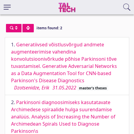
items found: 2
1.
Generatiivsed võistlusvõrgud andmete
augmenteerimise vahendina
konvolutsioonivõrkude põhise Parkinsoni tõve
tuvastamisel. Generative Adversarial Networks
as a Data Augmentation Tool for CNN-based
Parkinson's Disease Diagnostics
Dzotsenidze, Erik
31.05.2022
master's theses
2.
Parkinsoni diagnoosimiseks kasutatavate
Archimedese spiraalide hulga suurendamise
analüüs. Analysis of Increasing the Number of
Archimedean Spirals Used to Diagnose
Parkinson\s