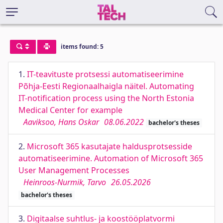
items found: 5
1.
IT-teavituste protsessi automatiseerimine
Põhja-Eesti Regionaalhaigla näitel. Automating
IT-notification process using the North Estonia
Medical Center for example
Aaviksoo, Hans Oskar
08.06.2022
bachelor's theses
2.
Microsoft 365 kasutajate haldusprotsesside
automatiseerimine. Automation of Microsoft 365
User Management Processes
Heinroos-Nurmik, Tarvo
26.05.2026
bachelor's theses
3.
Digitaalse suhtlus- ja koostööplatvormi