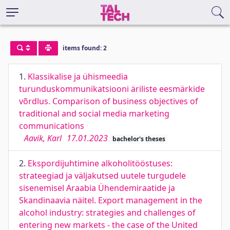
items found: 2
1.
Klassikalise ja ühismeedia
turunduskommunikatsiooni äriliste eesmärkide
võrdlus. Comparison of business objectives of
traditional and social media marketing
communications
Aavik, Karl
17.01.2023
bachelor's theses
2.
Ekspordijuhtimine alkoholitööstuses:
strateegiad ja väljakutsed uutele turgudele
sisenemisel Araabia Ühendemiraatide ja
Skandinaavia näitel. Export management in the
alcohol industry: strategies and challenges of
entering new markets - the case of the United