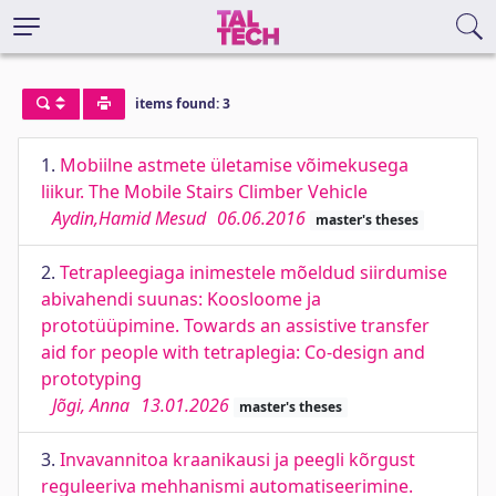
items found: 3
1.
Mobiilne astmete ületamise võimekusega
liikur. The Mobile Stairs Climber Vehicle
Aydin,Hamid Mesud
06.06.2016
master's theses
2.
Tetrapleegiaga inimestele mõeldud siirdumise
abivahendi suunas: Koosloome ja
prototüüpimine. Towards an assistive transfer
aid for people with tetraplegia: Co-design and
prototyping
Jõgi, Anna
13.01.2026
master's theses
3.
Invavannitoa kraanikausi ja peegli kõrgust
reguleeriva mehhanismi automatiseerimine.