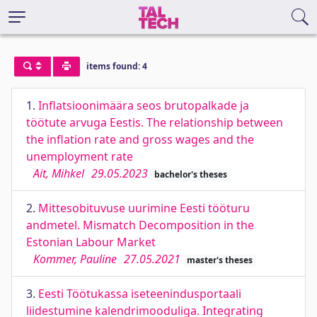
items found: 4
1.
Inflatsioonimäära seos brutopalkade ja
töötute arvuga Eestis. The relationship between
the inflation rate and gross wages and the
unemployment rate
Ait, Mihkel
29.05.2023
bachelor's theses
2.
Mittesobituvuse uurimine Eesti tööturu
andmetel. Mismatch Decomposition in the
Estonian Labour Market
Kommer, Pauline
27.05.2021
master's theses
3.
Eesti Töötukassa iseteenindusportaali
liidestumine kalendrimooduliga. Integrating