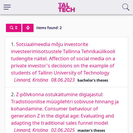
items found: 2
1.
Sotsiaalmeedia mõju investorite
investeerimisotsustele Tallinna Tehnikaülikooli
tudengite näitel. Affection of social media on a
private investor's decisions on the example of
students of Tallinn University of Technology
Linnard, Kristina
08.06.2023
bachelor's theses
2.
Z-põlvkonna ostukäitumine digiajastul:
Tradistioonilise müügilehtri sobivuse hinnang ja
kohandamine. Consumer behaviour of
generation Z in the digital age: Evaluating and
adapting the traditional sales funnel model
Linnard, Kristina
02.06.2025
master's theses