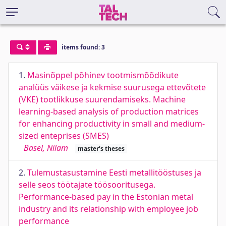
items found: 3
1.
Masinõppel põhinev tootmismõõdikute
analüüs väikese ja kekmise suurusega ettevõtete
(VKE) tootlikkuse suurendamiseks. Machine
learning-based analysis of production matrices
for enhancing productivity in small and medium-
sized enteprises (SMES)
Basel, Nilam
master's theses
2.
Tulemustasustamine Eesti metallitööstuses ja
selle seos töötajate töösooritusega.
Performance-based pay in the Estonian metal
industry and its relationship with employee job
performance