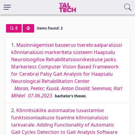
items found: 2
1.
Masinnägemisel baseeruv tserebraalparalüüsi
kõnnianalüüsi markeriteta süsteem Haapsalu
Neuroloogilise Rehabilitatsioonikeskuse jaoks.
Markerless Computer Vision Based Framework
for Cerebral Palsy Gait Analysis for Haapsalu
Neurological Rehabilitation Center
Maran, Peeter; Kuusk, Anton Osvald; Seenmaa, Karl
Mihkel
07.06.2023
bachelor's theses
2.
Kõnnitsüklite automaatse tuvastamise
funktsiooniaalsuse lisamine kõnnianalüüsi
tarkvarale. Adding Functionality of Automatic
Gait Cycles Detection to Gait Analysis Software