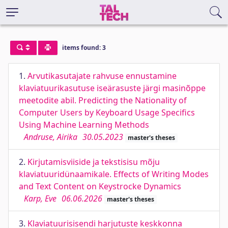
items found: 3
1.
Arvutikasutajate rahvuse ennustamine
klaviatuurikasutuse iseärasuste järgi masinõppe
meetodite abil. Predicting the Nationality of
Computer Users by Keyboard Usage Specifics
Using Machine Learning Methods
Andruse, Airika
30.05.2023
master's theses
2.
Kirjutamisviiside ja tekstisisu mõju
klaviatuuridünaamikale. Effects of Writing Modes
and Text Content on Keystrocke Dynamics
Karp, Eve
06.06.2026
master's theses
3.
Klaviatuurisisendi harjutuste keskkonna