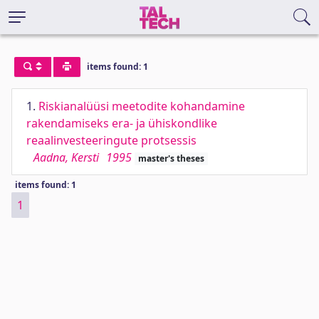
items found: 1
1.
Riskianalüüsi meetodite kohandamine
rakendamiseks era- ja ühiskondlike
reaalinvesteeringute protsessis
Aadna, Kersti
1995
master's theses
items found: 1
1