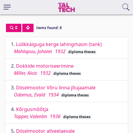
items found: 8
1.
Lülikkäiguga kerge lahingmasin (tank)
Mahlapuu, Johann
1932
diploma theses
2.
Dokkide motoriseerimine
Miller, Alois
1932
diploma theses
3.
Diiselmootor Võru linna jõujaamale
Odamus, Evald
1934
diploma theses
4.
Kõrgusmõõtja
Tapper, Valentin
1936
diploma theses
5.
Diiselmootor allveelaevale