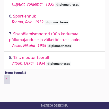
Tiisfeldt, Voldemar
1935
diploma theses
6.
Sportlennuk
Tooma, Rein
1932
diploma theses
7.
Sisepõlemismootori tüüp kodumaa
põllumajanduse ja väiketööstuse jaoks
Veske, Nikolai
1935
diploma theses
8.
15 t. mootor teerull
Vilbok, Oskar
1934
diploma theses
items found: 8
1
TALTECH DIGIKOGU