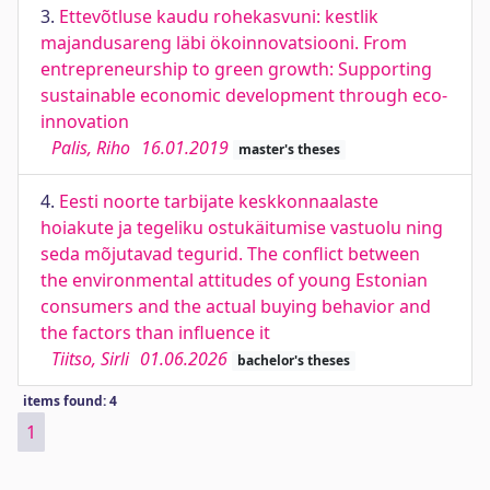
3.
Ettevõtluse kaudu rohekasvuni: kestlik
majandusareng läbi ökoinnovatsiooni. From
entrepreneurship to green growth: Supporting
sustainable economic development through eco-
innovation
Palis, Riho
16.01.2019
master's theses
4.
Eesti noorte tarbijate keskkonnaalaste
hoiakute ja tegeliku ostukäitumise vastuolu ning
seda mõjutavad tegurid. The conflict between
the environmental attitudes of young Estonian
consumers and the actual buying behavior and
the factors than influence it
Tiitso, Sirli
01.06.2026
bachelor's theses
items found: 4
1