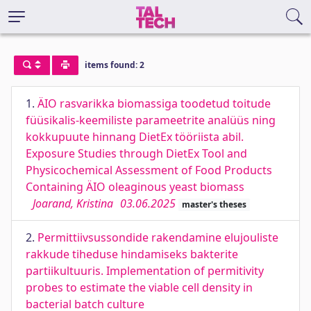
items found: 2
1.
ÄIO rasvarikka biomassiga toodetud toitude
füüsikalis-keemiliste parameetrite analüüs ning
kokkupuute hinnang DietEx tööriista abil.
Exposure Studies through DietEx Tool and
Physicochemical Assessment of Food Products
Containing ÄIO oleaginous yeast biomass
Joarand, Kristina
03.06.2025
master's theses
2.
Permittiivsussondide rakendamine elujouliste
rakkude tiheduse hindamiseks bakterite
partiikultuuris. Implementation of permitivity
probes to estimate the viable cell density in
bacterial batch culture