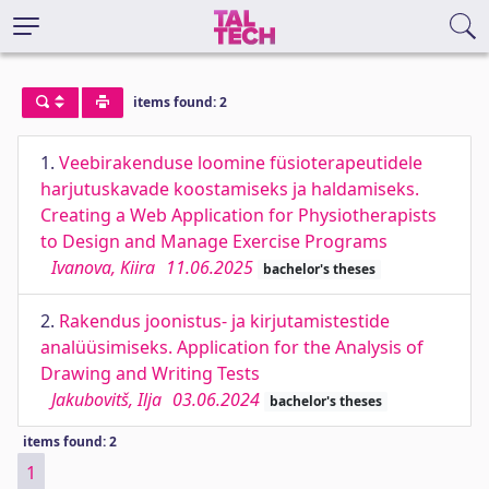
items found: 2
1.
Veebirakenduse loomine füsioterapeutidele
harjutuskavade koostamiseks ja haldamiseks.
Creating a Web Application for Physiotherapists
to Design and Manage Exercise Programs
Ivanova, Kiira
11.06.2025
bachelor's theses
2.
Rakendus joonistus- ja kirjutamistestide
analüüsimiseks. Application for the Analysis of
Drawing and Writing Tests
Jakubovitš, Ilja
03.06.2024
bachelor's theses
items found: 2
1