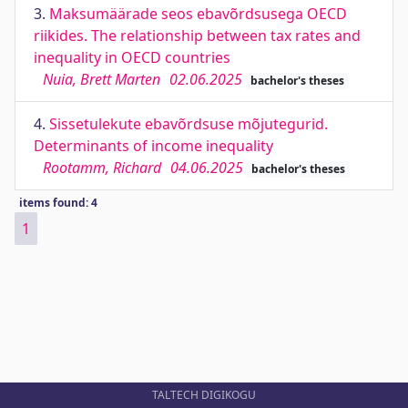
3.
Maksumäärade seos ebavõrdsusega OECD
riikides. The relationship between tax rates and
inequality in OECD countries
Nuia, Brett Marten
02.06.2025
bachelor's theses
4.
Sissetulekute ebavõrdsuse mõjutegurid.
Determinants of income inequality
Rootamm, Richard
04.06.2025
bachelor's theses
items found: 4
1
TALTECH DIGIKOGU