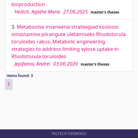
bioproduction
Hellich, Agathe Marie
27.06.2025
master's theses
3.
Metaboolse inseneeria strateegiad ksüloosi
omastamise piirangute ületamiseks Rhodotorula
toruloides rakus. Metabolic engineering
strategies to address limiting xylose uptake in
Rhodotorula toruloides
Jepifanov, Andrei
03.06.2026
master's theses
items found: 3
1
TALTECH DIGIKOGU