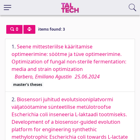
items found: 3
1.
Seene mittesteriilse kääritamise
optimeerimine: söötme ja tüve optimeerimine.
Optimization of fungal non-sterile fermentation:
media and strain optimization
Barbero, Emiliano Agustin
25.06.2024
master's theses
2.
Biosensori juhitud evolutsiooniplatvormi
väljatöötamine sünteetilise metülotroofse
Escherichia coli inseneeria L-laktaadi tootmiseks.
Development of a biosensor-guided evolution
platform for engineering synthethic
methylotrophic Escherichia coli towards L-lactate