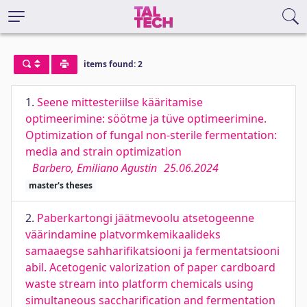
items found: 2
1.
Seene mittesteriilse kääritamise
optimeerimine: söötme ja tüve optimeerimine.
Optimization of fungal non-sterile fermentation:
media and strain optimization
Barbero, Emiliano Agustin
25.06.2024
master's theses
2.
Paberkartongi jäätmevoolu atsetogeenne
väärindamine platvormkemikaalideks
samaaegse sahharifikatsiooni ja fermentatsiooni
abil. Acetogenic valorization of paper cardboard
waste stream into platform chemicals using
simultaneous saccharification and fermentation