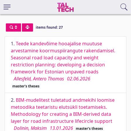
items found: 27
1.
Teede kandevõime hooajalise muutuse
arvestamine koormuspiirangute rakendamisel.
Seasonal road load capacity and weight
restriction planning: developing a decision
framework for Estonian unpaved roads
Allesfeld, Antero Thomas
02.06.2026
master's theses
2.
BIM-mudelitest tuletatud andmekihi loomise
metoodika teetaristu elutsükli toetamiseks.
Methodology for creating a BIM-derived data
layer for road infrastructure lifecircle support
Dolinin, Maksim
13.01.2026
master's theses