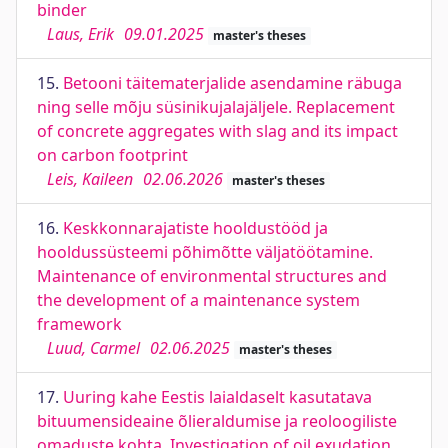
binder
Laus, Erik
09.01.2025
master's theses
15.
Betooni täitematerjalide asendamine räbuga
ning selle mõju süsinikujalajäljele. Replacement
of concrete aggregates with slag and its impact
on carbon footprint
Leis, Kaileen
02.06.2026
master's theses
16.
Keskkonnarajatiste hooldustööd ja
hooldussüsteemi põhimõtte väljatöötamine.
Maintenance of environmental structures and
the development of a maintenance system
framework
Luud, Carmel
02.06.2025
master's theses
17.
Uuring kahe Eestis laialdaselt kasutatava
bituumensideaine õlieraldumise ja reoloogiliste
omaduste kohta. Investigation of oil exudation