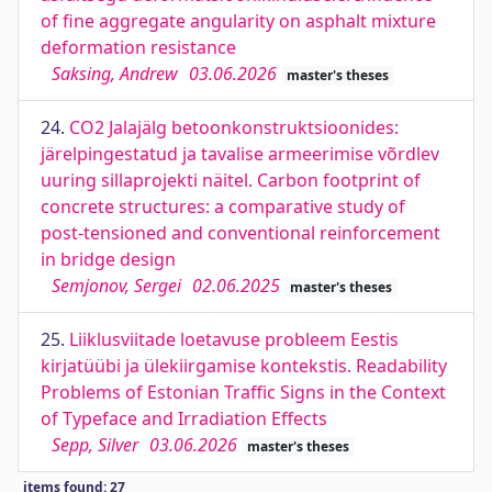
of fine aggregate angularity on asphalt mixture
deformation resistance
Saksing, Andrew
03.06.2026
master's theses
24.
CO2 Jalajälg betoonkonstruktsioonides:
järelpingestatud ja tavalise armeerimise võrdlev
uuring sillaprojekti näitel. Carbon footprint of
concrete structures: a comparative study of
post-tensioned and conventional reinforcement
in bridge design
Semjonov, Sergei
02.06.2025
master's theses
25.
Liiklusviitade loetavuse probleem Eestis
kirjatüübi ja ülekiirgamise kontekstis. Readability
Problems of Estonian Traffic Signs in the Context
of Typeface and Irradiation Effects
Sepp, Silver
03.06.2026
master's theses
items found: 27