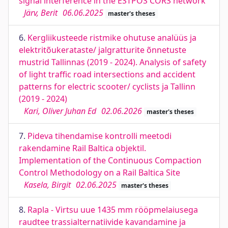
signal interference in the ESTPOS CORS network
Järv, Berit
06.06.2025
master's theses
6.
Kergliikusteede ristmike ohutuse analüüs ja
elektritõukerataste/ jalgratturite õnnetuste
mustrid Tallinnas (2019 - 2024). Analysis of safety
of light traffic road intersections and accident
patterns for electric scooter/ cyclists ja Tallinn
(2019 - 2024)
Kari, Oliver Juhan Ed
02.06.2026
master's theses
7.
Pideva tihendamise kontrolli meetodi
rakendamine Rail Baltica objektil.
Implementation of the Continuous Compaction
Control Methodology on a Rail Baltica Site
Kasela, Birgit
02.06.2025
master's theses
8.
Rapla - Virtsu uue 1435 mm rööpmelaiusega
raudtee trassialternatiivide kavandamine ja