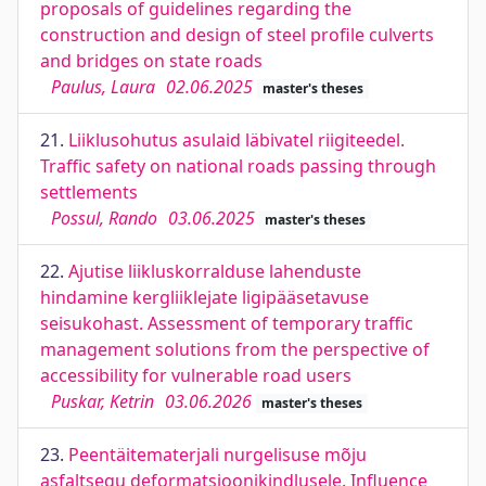
proposals of guidelines regarding the
construction and design of steel profile culverts
and bridges on state roads
Paulus, Laura
02.06.2025
master's theses
21.
Liiklusohutus asulaid läbivatel riigiteedel.
Traffic safety on national roads passing through
settlements
Possul, Rando
03.06.2025
master's theses
22.
Ajutise liikluskorralduse lahenduste
hindamine kergliiklejate ligipääsetavuse
seisukohast. Assessment of temporary traffic
management solutions from the perspective of
accessibility for vulnerable road users
Puskar, Ketrin
03.06.2026
master's theses
23.
Peentäitematerjali nurgelisuse mõju
asfaltsegu deformatsioonikindlusele. Influence