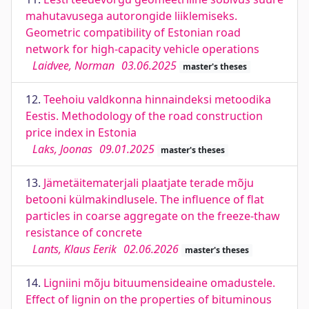
mahutavusega autorongide liiklemiseks.
Geometric compatibility of Estonian road
network for high-capacity vehicle operations
Laidvee, Norman
03.06.2025
master's theses
12.
Teehoiu valdkonna hinnaindeksi metoodika
Eestis. Methodology of the road construction
price index in Estonia
Laks, Joonas
09.01.2025
master's theses
13.
Jämetäitematerjali plaatjate terade mõju
betooni külmakindlusele. The influence of flat
particles in coarse aggregate on the freeze-thaw
resistance of concrete
Lants, Klaus Eerik
02.06.2026
master's theses
14.
Ligniini mõju bituumensideaine omadustele.
Effect of lignin on the properties of bituminous