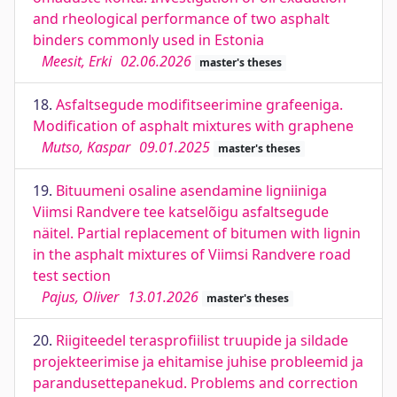
and rheological performance of two asphalt
binders commonly used in Estonia
Meesit, Erki
02.06.2026
master's theses
18.
Asfaltsegude modifitseerimine grafeeniga.
Modification of asphalt mixtures with graphene
Mutso, Kaspar
09.01.2025
master's theses
19.
Bituumeni osaline asendamine ligniiniga
Viimsi Randvere tee katselõigu asfaltsegude
näitel. Partial replacement of bitumen with lignin
in the asphalt mixtures of Viimsi Randvere road
test section
Pajus, Oliver
13.01.2026
master's theses
20.
Riigiteedel terasprofiilist truupide ja sildade
projekteerimise ja ehitamise juhise probleemid ja
parandusettepanekud. Problems and correction