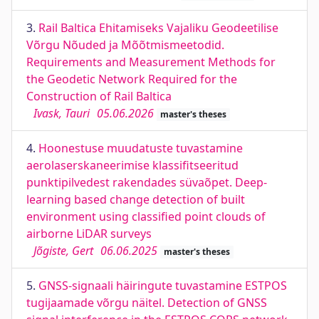
3.
Rail Baltica Ehitamiseks Vajaliku Geodeetilise
Võrgu Nõuded ja Mõõtmismeetodid.
Requirements and Measurement Methods for
the Geodetic Network Required for the
Construction of Rail Baltica
Ivask, Tauri
05.06.2026
master's theses
4.
Hoonestuse muudatuste tuvastamine
aerolaserskaneerimise klassifitseeritud
punktipilvedest rakendades süvaõpet. Deep-
learning based change detection of built
environment using classified point clouds of
airborne LiDAR surveys
Jõgiste, Gert
06.06.2025
master's theses
5.
GNSS-signaali häiringute tuvastamine ESTPOS
tugijaamade võrgu näitel. Detection of GNSS