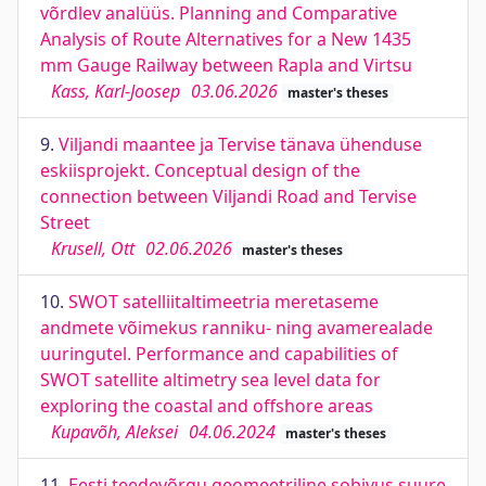
võrdlev analüüs. Planning and Comparative
Analysis of Route Alternatives for a New 1435
mm Gauge Railway between Rapla and Virtsu
Kass, Karl-Joosep
03.06.2026
master's theses
9.
Viljandi maantee ja Tervise tänava ühenduse
eskiisprojekt. Conceptual design of the
connection between Viljandi Road and Tervise
Street
Krusell, Ott
02.06.2026
master's theses
10.
SWOT satelliitaltimeetria meretaseme
andmete võimekus ranniku- ning avamerealade
uuringutel. Performance and capabilities of
SWOT satellite altimetry sea level data for
exploring the coastal and offshore areas
Kupavõh, Aleksei
04.06.2024
master's theses
11.
Eesti teedevõrgu geomeetriline sobivus suure