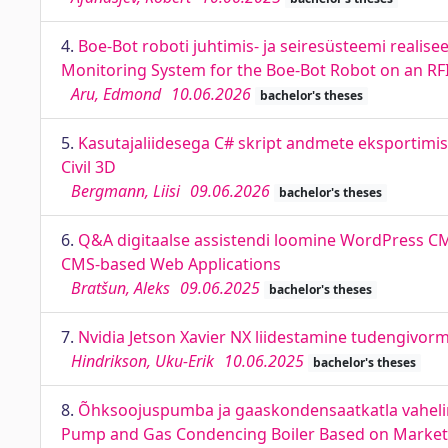
4.
Boe-Bot roboti juhtimis- ja seiresüsteemi realis
Monitoring System for the Boe-Bot Robot on an RF
Aru, Edmond
10.06.2026
bachelor's theses
5.
Kasutajaliidesega C# skript andmete eksportimis
Civil 3D
Bergmann, Liisi
09.06.2026
bachelor's theses
6.
Q&A digitaalse assistendi loomine WordPress CM
CMS-based Web Applications
Bratšun, Aleks
09.06.2025
bachelor's theses
7.
Nvidia Jetson Xavier NX liidestamine tudengivorme
Hindrikson, Uku-Erik
10.06.2025
bachelor's theses
8.
Õhksoojuspumba ja gaaskondensaatkatla vaheline 
Pump and Gas Condencing Boiler Based on Market