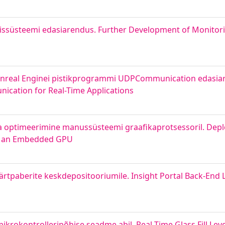
missüsteemi edasiarendus. Further Development of Monitor
nreal Enginei pistikprogrammi UDPCommunication edasia
cation for Real-Time Applications
ja optimeerimine manussüsteemi graafikaprotsessoril. De
on an Embedded GPU
väärtpaberite keskdepositooriumile. Insight Portal Back-End
mikrokontrolleripõhise seadme abil. Real-Time Glass Fill Leve