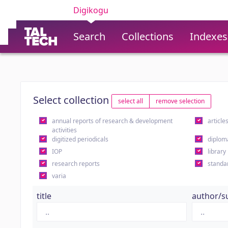
Digikogu
Search
Collections
Indexes
Select collection
select all
remove selection
annual reports of research & development
article
activities
digitized periodicals
diplom
IOP
library
research reports
standa
varia
title
author/s