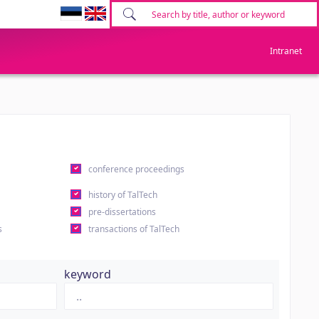
Intranet
conference proceedings
history of TalTech
pre-dissertations
s
transactions of TalTech
keyword