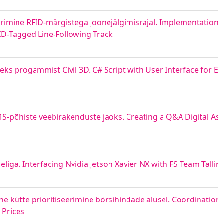
eerimine RFID-märgistega joonejälgimisrajal. Implementation
ID-Tagged Line-Following Track
eks progammist Civil 3D. C# Script with User Interface for
S-põhiste veebirakenduste jaoks. Creating a Q&A Digital A
liga. Interfacing Nvidia Jetson Xavier NX with FS Team Talli
kütte prioritiseerimine börsihindade alusel. Coordination
 Prices