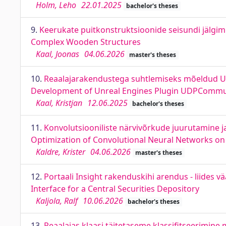
Holm, Leho
22.01.2025
bachelor's theses
9.
Keerukate puitkonstruktsioonide seisundi jälgi
Complex Wooden Structures
Kaal, Joonas
04.06.2026
master's theses
10.
Reaalajarakendustega suhtlemiseks mõeldud U
Development of Unreal Engines Plugin UDPCommuni
Kaal, Kristjan
12.06.2025
bachelor's theses
11.
Konvolutsiooniliste närvivõrkude juurutamine 
Optimization of Convolutional Neural Networks 
Kaldre, Krister
04.06.2026
master's theses
12.
Portaali Insight rakenduskihi arendus - liides 
Interface for a Central Securities Depository
Kaljola, Ralf
10.06.2026
bachelor's theses
13.
Reaalajas klaasi täitetaseme klassifitseerimine 