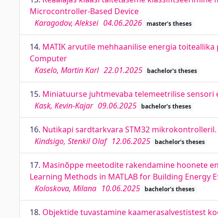
Microcontroller-Based Device
Karagodov, Aleksei
04.06.2026
master's theses
14.
MATIK arvutile mehhaanilise energia toiteallik
Computer
Kaselo, Martin Karl
22.01.2025
bachelor's theses
15.
Miniatuurse juhtmevaba telemeetrilise sensori
Kask, Kevin-Kajar
09.06.2025
bachelor's theses
16.
Nutikapi sardtarkvara STM32 mikrokontrolleril
Kindsigo, Stenkil Olaf
12.06.2025
bachelor's theses
17.
Masinõppe meetodite rakendamine hoonete ene
Learning Methods in MATLAB for Building Energy E
Koloskova, Milana
10.06.2025
bachelor's theses
18.
Objektide tuvastamine kaamerasalvestistest ko