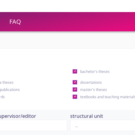
FAQ
s
bachelor's theses
a theses
dissertations
 publications
master's theses
rds
textbooks and teaching material
upervisor/editor
structural unit