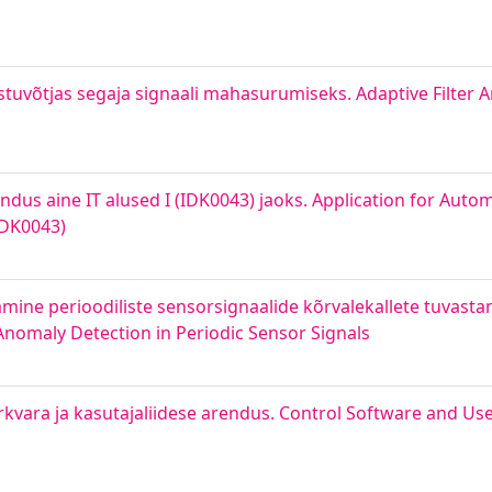
vastuvõtjas segaja signaali mahasurumiseks. Adaptive Filter 
endus aine IT alused I (IDK0043) jaoks. Application for Aut
IDK0043)
ine perioodiliste sensorsignaalide kõrvalekallete tuvasta
nomaly Detection in Periodic Sensor Signals
kvara ja kasutajaliidese arendus. Control Software and User