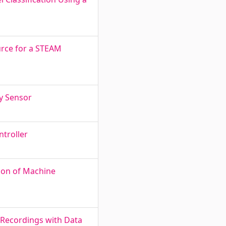
urce for a STEAM
y Sensor
troller
ion of Machine
 Recordings with Data