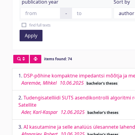
publication year
Sort by
-
find full texts
Apply
items found: 74
1.
DSP-põhine kompaktne impedantsi mõõtja ja m
Aaremäe, Mihkel
10.06.2025
bachelor's theses
2.
Tudengisatelliidi SUTS asendikontrolli algoritmi
Satellite
Ader, Karl-Kaspar
12.06.2025
bachelor's theses
3.
AI kasutamine ja selle analüüs ülesannete lahenda
Afanasjev, Robert
10.06.2025
bachelor's theses