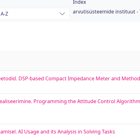
Index
arvutisüsteemide instituut - 
eetodid. DSP-based Compact Impedance Meter and Metho
 realiseerimine. Programming the Attitude Control Algorith
misel. AI Usage and its Analysis in Solving Tasks