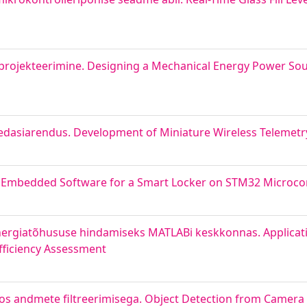
a projekteerimine. Designing a Mechanical Energy Power So
 edasiarendus. Development of Miniature Wireless Telemetr
. Embedded Software for a Smart Locker on STM32 Microcon
rgiatõhususe hindamiseks MATLABi keskkonnas. Applicat
fficiency Assessment
os andmete filtreerimisega. Object Detection from Camera