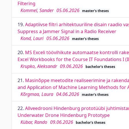
Filtering
Kommel, Sander
05.06.2026
master's theses
19.
Adaptiivse filtri arhitektuuriline disain raadio 
Suppress a Jammer Signal in a Radio Receiver
Kond, Lauri
05.06.2026
master's theses
20.
MS Exceli töövihikute automaatse kontrolli rak
Excel Workbooks for the Course IT Foundations I (
Krupko, Aleksandr
09.06.2026
bachelor's theses
21.
Masinõppe meetodite realiseerimine ja rakendam
and Application of Machine Learning Methods for A
Kõrgmaa, Laura
04.06.2026
master's theses
22.
Allveedrooni Hindenburg prototüübi juhtimistar
Underwater Drone Hindenburg Prototype
Kübar, Rando
09.06.2026
bachelor's theses