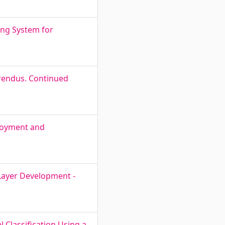
ing System for
rendus. Continued
ployment and
 Layer Development -
l Classification Using a