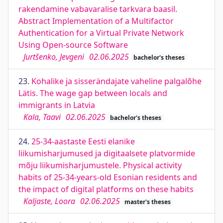
rakendamine vabavaralise tarkvara baasil.
Abstract Implementation of a Multifactor
Authentication for a Virtual Private Network
Using Open-source Software
Jurtšenko, Jevgeni
02.06.2025
bachelor's theses
23.
Kohalike ja sisserändajate vaheline palgalõhe
Lätis. The wage gap between locals and
immigrants in Latvia
Kala, Taavi
02.06.2025
bachelor's theses
24.
25-34-aastaste Eesti elanike
liikumisharjumused ja digitaalsete platvormide
mõju liikumisharjumustele. Physical activity
habits of 25-34-years-old Esonian residents and
the impact of digital platforms on these habits
Kaljaste, Loora
02.06.2025
master's theses