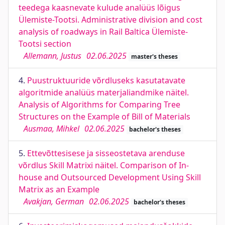
teedega kaasnevate kulude analüüs lõigus
Ülemiste-Tootsi. Administrative division and cost
analysis of roadways in Rail Baltica Ülemiste-
Tootsi section
Allemann, Justus
02.06.2025
master's theses
4.
Puustruktuuride võrdluseks kasutatavate
algoritmide analüüs materjaliandmike näitel.
Analysis of Algorithms for Comparing Tree
Structures on the Example of Bill of Materials
Ausmaa, Mihkel
02.06.2025
bachelor's theses
5.
Ettevõttesisese ja sisseostetava arenduse
võrdlus Skill Matrixi näitel. Comparison of In-
house and Outsourced Development Using Skill
Matrix as an Example
Avakjan, German
02.06.2025
bachelor's theses