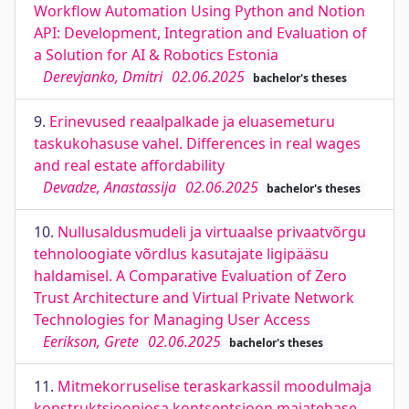
Workflow Automation Using Python and Notion
API: Development, Integration and Evaluation of
a Solution for AI & Robotics Estonia
Derevjanko, Dmitri
02.06.2025
bachelor's theses
9.
Erinevused reaalpalkade ja eluasemeturu
taskukohasuse vahel. Differences in real wages
and real estate affordability
Devadze, Anastassija
02.06.2025
bachelor's theses
10.
Nullusaldusmudeli ja virtuaalse privaatvõrgu
tehnoloogiate võrdlus kasutajate ligipääsu
haldamisel. A Comparative Evaluation of Zero
Trust Architecture and Virtual Private Network
Technologies for Managing User Access
Eerikson, Grete
02.06.2025
bachelor's theses
11.
Mitmekorruselise teraskarkassil moodulmaja
konstruktsiooniosa kontseptsioon majatehase