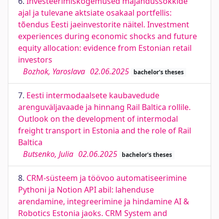
6.
Investeerimiskogemused majandusšokkide
ajal ja tulevane aktsiate osakaal portfellis:
tõendus Eesti jaeinvestorite näitel. Investment
experiences during economic shocks and future
equity allocation: evidence from Estonian retail
investors
Bozhok, Yaroslava
02.06.2025
bachelor's theses
7.
Eesti intermodaalsete kaubavedude
arenguväljavaade ja hinnang Rail Baltica rollile.
Outlook on the development of intermodal
freight transport in Estonia and the role of Rail
Baltica
Butsenko, Julia
02.06.2025
bachelor's theses
8.
CRM-süsteem ja töövoo automatiseerimine
Pythoni ja Notion API abil: lahenduse
arendamine, integreerimine ja hindamine AI &
Robotics Estonia jaoks. CRM System and