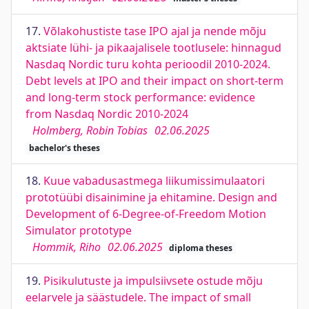
17.
Võlakohustiste tase IPO ajal ja nende mõju
aktsiate lühi- ja pikaajalisele tootlusele: hinnagud
Nasdaq Nordic turu kohta perioodil 2010-2024.
Debt levels at IPO and their impact on short-term
and long-term stock performance: evidence
from Nasdaq Nordic 2010-2024
Holmberg, Robin Tobias
02.06.2025
bachelor's theses
18.
Kuue vabadusastmega liikumissimulaatori
prototüübi disainimine ja ehitamine. Design and
Development of 6-Degree-of-Freedom Motion
Simulator prototype
Hommik, Riho
02.06.2025
diploma theses
19.
Pisikulutuste ja impulsiivsete ostude mõju
eelarvele ja säästudele. The impact of small