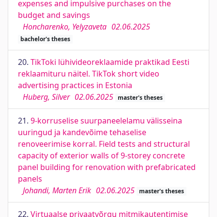
expenses and impulsive purchases on the
budget and savings
Honcharenko, Yelyzaveta
02.06.2025
bachelor's theses
20.
TikToki lühivideoreklaamide praktikad Eesti
reklaamituru näitel. TikTok short video
advertising practices in Estonia
Huberg, Silver
02.06.2025
master's theses
21.
9-korruselise suurpaneelelamu välisseina
uuringud ja kandevõime tehaselise
renoveerimise korral. Field tests and structural
capacity of exterior walls of 9-storey concrete
panel building for renovation with prefabricated
panels
Johandi, Marten Erik
02.06.2025
master's theses
22.
Virtuaalse privaatvõrgu mitmikautentimise