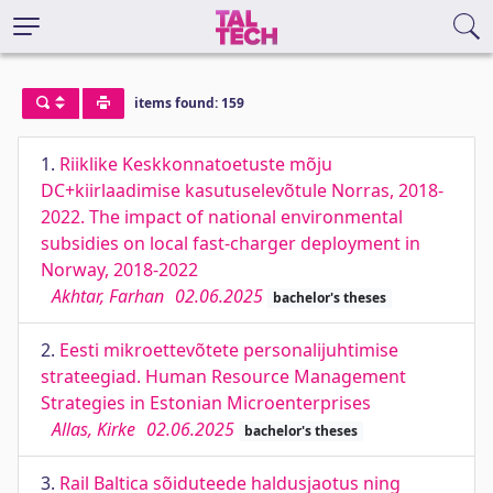
items found: 159
1.
Riiklike Keskkonnatoetuste mõju
DC+kiirlaadimise kasutuselevõtule Norras, 2018-
2022. The impact of national environmental
subsidies on local fast-charger deployment in
Norway, 2018-2022
Akhtar, Farhan
02.06.2025
bachelor's theses
2.
Eesti mikroettevõtete personalijuhtimise
strateegiad. Human Resource Management
Strategies in Estonian Microenterprises
Allas, Kirke
02.06.2025
bachelor's theses
3.
Rail Baltica sõiduteede haldusjaotus ning