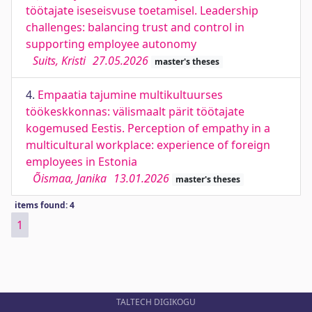
töötajate iseseisvuse toetamisel. Leadership
challenges: balancing trust and control in
supporting employee autonomy
Suits, Kristi
27.05.2026
master's theses
4.
Empaatia tajumine multikultuurses
töökeskkonnas: välismaalt pärit töötajate
kogemused Eestis. Perception of empathy in a
multicultural workplace: experience of foreign
employees in Estonia
Õismaa, Janika
13.01.2026
master's theses
items found: 4
1
TALTECH DIGIKOGU