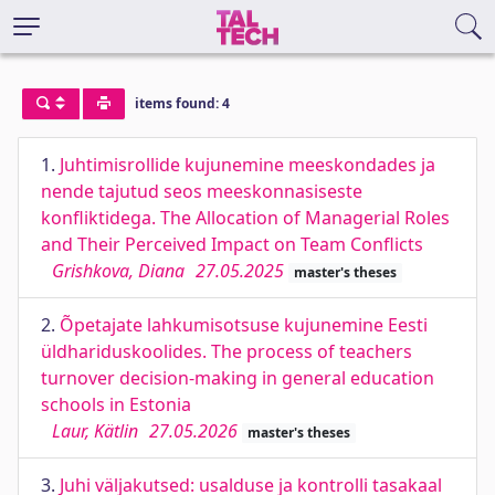
items found: 4
1.
Juhtimisrollide kujunemine meeskondades ja
nende tajutud seos meeskonnasiseste
konfliktidega. The Allocation of Managerial Roles
and Their Perceived Impact on Team Conflicts
Grishkova, Diana
27.05.2025
master's theses
2.
Õpetajate lahkumisotsuse kujunemine Eesti
üldhariduskoolides. The process of teachers
turnover decision-making in general education
schools in Estonia
Laur, Kätlin
27.05.2026
master's theses
3.
Juhi väljakutsed: usalduse ja kontrolli tasakaal