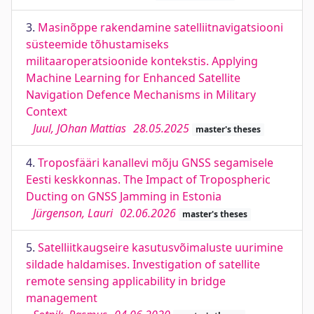
3.
Masinõppe rakendamine satelliitnavigatsiooni
süsteemide tõhustamiseks
militaaroperatsioonide kontekstis. Applying
Machine Learning for Enhanced Satellite
Navigation Defence Mechanisms in Military
Context
Juul, JOhan Mattias
28.05.2025
master's theses
4.
Troposfääri kanallevi mõju GNSS segamisele
Eesti keskkonnas. The Impact of Tropospheric
Ducting on GNSS Jamming in Estonia
Jürgenson, Lauri
02.06.2026
master's theses
5.
Satelliitkaugseire kasutusvõimaluste uurimine
sildade haldamises. Investigation of satellite
remote sensing applicability in bridge
management