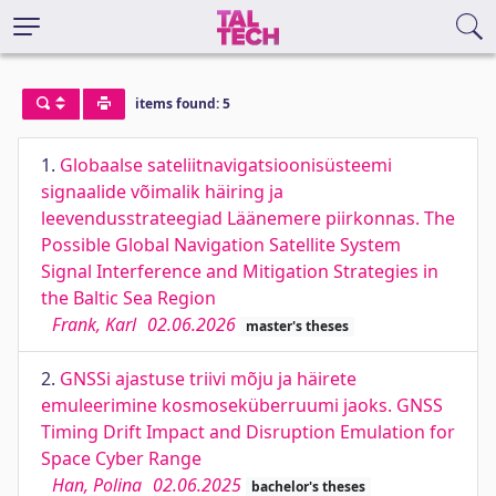
items found: 5
1.
Globaalse sateliitnavigatsioonisüsteemi
signaalide võimalik häiring ja
leevendusstrateegiad Läänemere piirkonnas. The
Possible Global Navigation Satellite System
Signal Interference and Mitigation Strategies in
the Baltic Sea Region
Frank, Karl
02.06.2026
master's theses
2.
GNSSi ajastuse triivi mõju ja häirete
emuleerimine kosmoseküberruumi jaoks. GNSS
Timing Drift Impact and Disruption Emulation for
Space Cyber Range
Han, Polina
02.06.2025
bachelor's theses