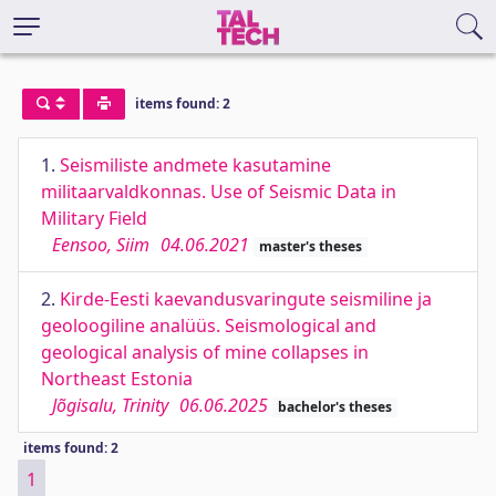
items found: 2
1.
Seismiliste andmete kasutamine
militaarvaldkonnas. Use of Seismic Data in
Military Field
Eensoo, Siim
04.06.2021
master's theses
2.
Kirde-Eesti kaevandusvaringute seismiline ja
geoloogiline analüüs. Seismological and
geological analysis of mine collapses in
Northeast Estonia
Jõgisalu, Trinity
06.06.2025
bachelor's theses
items found: 2
1