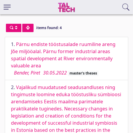
items found: 4
1.
Pärnu endiste tööstusalade ruumiline areng
Jõe miljööalal. Pärnu former industrial areas
spatial development at River environmentally
valuable area
Bender, Piret
30.05.2022
master's theses
2.
Vajalikud muudatused seadusandluses ning
tingimuste loomine eduka tööstusliku sümbioosi
arendamiseks Eestis maailma parimatele
praktikatele tuginedes. Necessary changes in
legislation and creation of conditions for the
development of successful industrial symbiosis
in Estonia based on the best practices in the