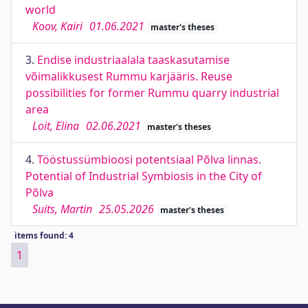
world
Koov, Kairi
01.06.2021
master's theses
3.
Endise industriaalala taaskasutamise
võimalikkusest Rummu karjääris. Reuse
possibilities for former Rummu quarry industrial
area
Loit, Elina
02.06.2021
master's theses
4.
Tööstussümbioosi potentsiaal Põlva linnas.
Potential of Industrial Symbiosis in the City of
Põlva
Suits, Martin
25.05.2026
master's theses
items found: 4
1