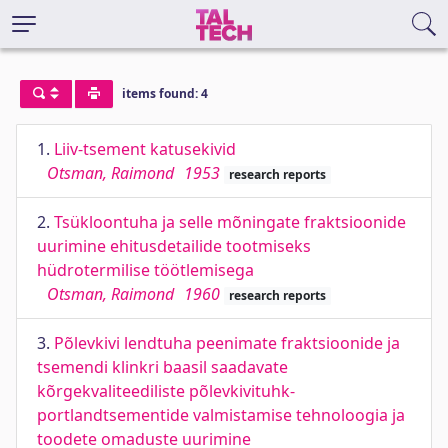
items found: 4
1.
Liiv-tsement katusekivid
Otsman, Raimond
1953
research reports
2.
Tsükloontuha ja selle mõningate fraktsioonide
uurimine ehitusdetailide tootmiseks
hüdrotermilise töötlemisega
Otsman, Raimond
1960
research reports
3.
Põlevkivi lendtuha peenimate fraktsioonide ja
tsemendi klinkri baasil saadavate
kõrgekvaliteediliste põlevkivituhk-
portlandtsementide valmistamise tehnoloogia ja
toodete omaduste uurimine