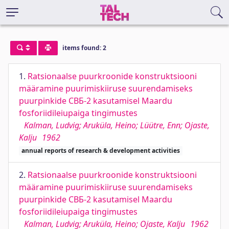
items found: 2
1.
Ratsionaalse puurkroonide konstruktsiooni
määramine puurimiskiiruse suurendamiseks
puurpinkide СВБ-2 kasutamisel Maardu
fosforiidileiupaiga tingimustes
Kalman, Ludvig; Aruküla, Heino; Lüütre, Enn; Ojaste,
Kalju
1962
annual reports of research & development activities
2.
Ratsionaalse puurkroonide konstruktsiooni
määramine puurimiskiiruse suurendamiseks
puurpinkide СВБ-2 kasutamisel Maardu
fosforiidileiupaiga tingimustes
Kalman, Ludvig; Aruküla, Heino; Ojaste, Kalju
1962