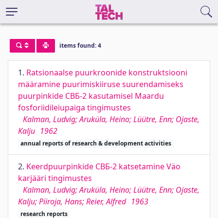
items found: 4
1.
Ratsionaalse puurkroonide konstruktsiooni
määramine puurimiskiiruse suurendamiseks
puurpinkide СВБ-2 kasutamisel Maardu
fosforiidileiupaiga tingimustes
Kalman, Ludvig; Aruküla, Heino; Lüütre, Enn; Ojaste,
Kalju
1962
annual reports of research & development activities
2.
Keerdpuurpinkide СВБ-2 katsetamine Väo
karjääri tingimustes
Kalman, Ludvig; Aruküla, Heino; Lüütre, Enn; Ojaste,
Kalju; Piiroja, Hans; Reier, Alfred
1963
research reports