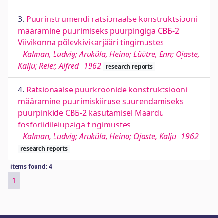
3.
Puurinstrumendi ratsionaalse konstruktsiooni
määramine puurimiseks puurpingiga СВБ-2
Viivikonna põlevkivikarjääri tingimustes
Kalman, Ludvig; Aruküla, Heino; Lüütre, Enn; Ojaste,
Kalju; Reier, Alfred
1962
research reports
4.
Ratsionaalse puurkroonide konstruktsiooni
määramine puurimiskiiruse suurendamiseks
puurpinkide СВБ-2 kasutamisel Maardu
fosforiidileiupaiga tingimustes
Kalman, Ludvig; Aruküla, Heino; Ojaste, Kalju
1962
research reports
items found: 4
1