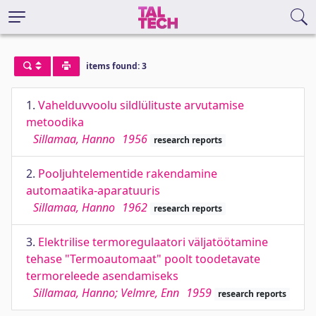
items found: 3
1.
Vahelduvvoolu sildlülituste arvutamise
metoodika
Sillamaa, Hanno
1956
research reports
2.
Pooljuhtelementide rakendamine
automaatika-aparatuuris
Sillamaa, Hanno
1962
research reports
3.
Elektrilise termoregulaatori väljatöötamine
tehase "Termoautomaat" poolt toodetavate
termoreleede asendamiseks
Sillamaa, Hanno; Velmre, Enn
1959
research reports