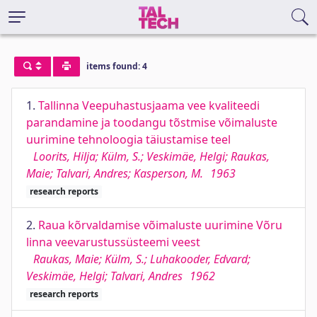
items found: 4
1.
Tallinna Veepuhastusjaama vee kvaliteedi
parandamine ja toodangu tõstmise võimaluste
uurimine tehnoloogia täiustamise teel
Loorits, Hilja; Külm, S.; Veskimäe, Helgi; Raukas,
Maie; Talvari, Andres; Kasperson, M.
1963
research reports
2.
Raua kõrvaldamise võimaluste uurimine Võru
linna veevarustussüsteemi veest
Raukas, Maie; Külm, S.; Luhakooder, Edvard;
Veskimäe, Helgi; Talvari, Andres
1962
research reports