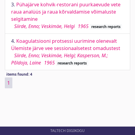
3.
Pühajärve kohvik-restorani puurkaevude vete
raua analüüs ja raua kõrvaldamise võimaluste
selgitamine
Siirde, Enno; Veskimäe, Helgi
1965
research reports
4.
Koagulatsiooni protsessi uurimine olenevalt
Ülemiste järve vee sessionaalsetest omadustest
Siirde, Enno; Veskimäe, Helgi; Kasperson, M.;
Põldoja, Laine
1965
research reports
items found: 4
1
TALTECH DIGIKOGU