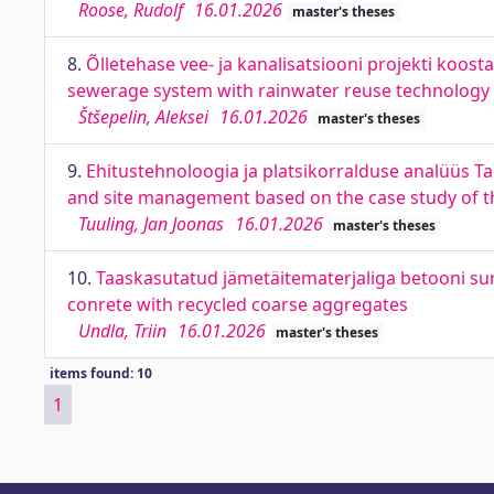
Roose, Rudolf
16.01.2026
master's theses
8.
Õlletehase vee- ja kanalisatsiooni projekti ko
sewerage system with rainwater reuse technology
Štšepelin, Aleksei
16.01.2026
master's theses
9.
Ehitustehnoloogia ja platsikorralduse analüüs Ta
and site management based on the case study of the 
Tuuling, Jan Joonas
16.01.2026
master's theses
10.
Taaskasutatud jämetäitematerjaliga betooni su
conrete with recycled coarse aggregates
Undla, Triin
16.01.2026
master's theses
items found: 10
1