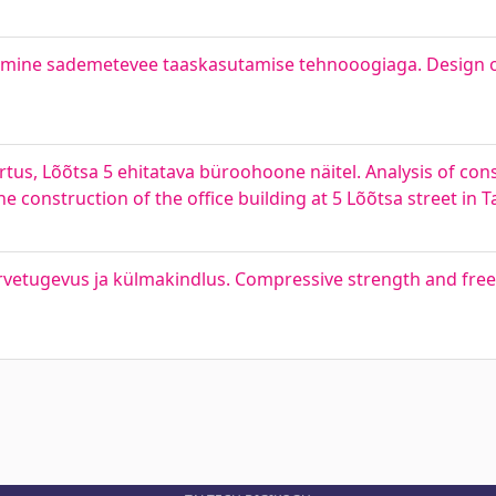
ostamine sademetevee taaskasutamise tehnooogiaga. Design 
rtus, Lõõtsa 5 ehitatava büroohoone näitel. Analysis of co
construction of the office building at 5 Lõõtsa street in T
rvetugevus ja külmakindlus. Compressive strength and free