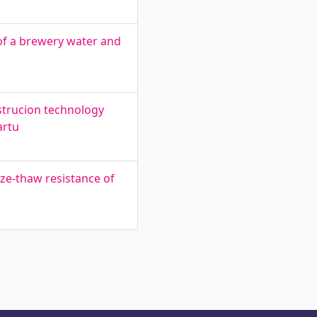
of a brewery water and
nstrucion technology
artu
ze-thaw resistance of