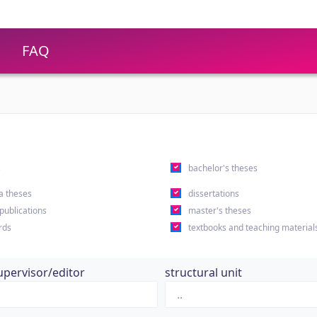
FAQ
s
bachelor's theses
a theses
dissertations
 publications
master's theses
rds
textbooks and teaching material
upervisor/editor
structural unit