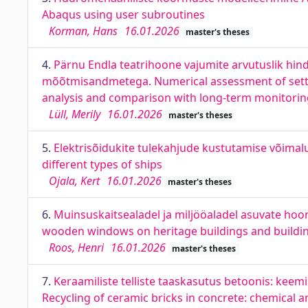
Abaqus using user subroutines
Korman, Hans
16.01.2026
master's theses
4.
Pärnu Endla teatrihoone vajumite arvutuslik hind
mõõtmisandmetega. Numerical assessment of settle
analysis and comparison with long-term monitorin
Lüll, Merily
16.01.2026
master's theses
5.
Elektrisõidukite tulekahjude kustutamise võimaluse
different types of ships
Ojala, Kert
16.01.2026
master's theses
6.
Muinsuskaitsealadel ja miljööaladel asuvate hoo
wooden windows on heritage buildings and buildings
Roos, Henri
16.01.2026
master's theses
7.
Keraamiliste telliste taaskasutus betoonis: keem
Recycling of ceramic bricks in concrete: chemical 