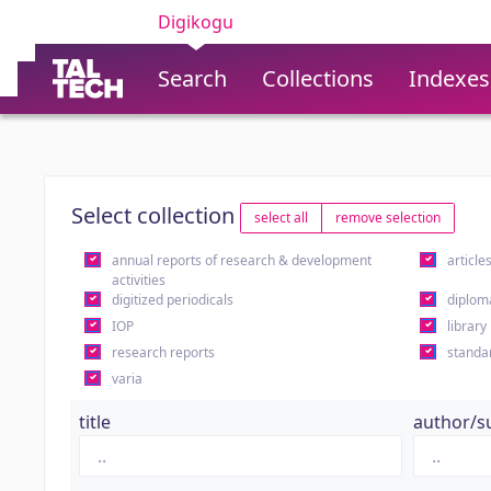
Digikogu
Search
Collections
Indexes
Select collection
select all
remove selection
annual reports of research & development
article
activities
digitized periodicals
diplom
IOP
library
research reports
standa
varia
title
author/s