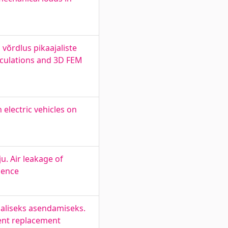
võrdlus pikaajaliste
lculations and 3D FEM
 electric vehicles on
. Air leakage of
uence
osaliseks asendamiseks.
ment replacement