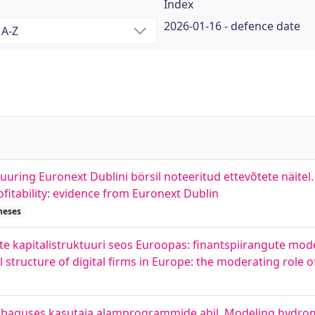
Index
2026-01-16 - defence date
 uuring Euronext Dublini börsil noteeritud ettevõtete näitel.
itability: evidence from Euronext Dublin
heses
te kapitalistruktuuri seos Euroopas: finantspiirangute mode
l structure of digital firms in Europe: the moderating role o
baquses kasutaja alamprogrammide abil. Modeling hydrom