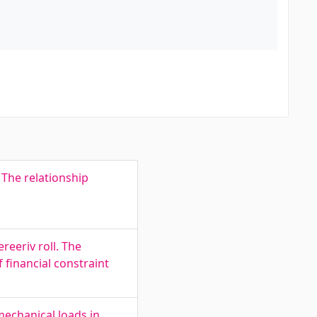
 The relationship
reeriv roll. The
f financial constraint
echanical loads in