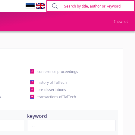
Intranet
conference proceedings
history of TalTech
pre-dissertations
s
transactions of TalTech
keyword