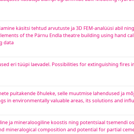
amine käsitsi tehtud arvutuste ja 3D FEM-analüüsi abil ning 
ments of the Pärnu Endla theatre building using hand ca
g data
d eri tüüpi laevadel. Possibilities for extinguishing fires in
nete puitakende õhuleke, selle muutmise lahendused ja mõju
 in environmentally valuable areas, its solutions and infl
iline ja mineraloogiline koostis ning potentsiaal tsemendi 
and mineralogical composition and potential for partial ce