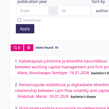
publication year
Sort by
-
find full texts
Apply
items found: 10
1.
Käibekapitali juhtimine ja ettevõtte kasumlikkus:
between working capital management and firm prof
Ailara, Anuoluwapo Temitope
16.01.2026
bachelor's t
2.
Rahavoogude volatiilsuse ja digitaalsete ettevõte
relationship between cash flow volatility and capita
Hrabchuk, Mariia
16.01.2026
bachelor's theses
3.
Hüdromehaaniliste koormuste modelleerimine A