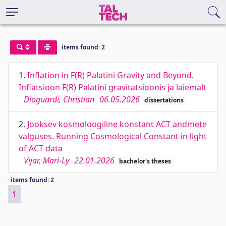
items found: 2
1.
Inﬂation in F(R) Palatini Gravity and Beyond.
Inﬂatsioon F(R) Palatini gravitatsioonis ja laiemalt
Dioguardi, Christian
06.05.2026
dissertations
2.
Jooksev kosmoloogiline konstant ACT andmete
valguses. Running Cosmological Constant in light
of ACT data
Vijar, Mari-Ly
22.01.2026
bachelor's theses
items found: 2
1