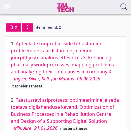
items found: 2
1.
Apteekide tööprotsesside tõhustamine,
probleemide kaardistamine ja nende
juurpõhjuste analüüs ettevõttes X. Enhancing
pharmacy work processes, mapping problems
and analyzing their root causes in company X
Ingver, Silver; Kell, Jan Markus
05.06.2025
bachelor's theses
2.
Taastusravi äriprotsessi optimeerimine ja seda
toetava digilahenduse kavand. Optimization of
Business Processes in a Rehabilitation Centre
and Design of a Supporting Digital Solution
Mill, Aire
21.01.2026
master's theses