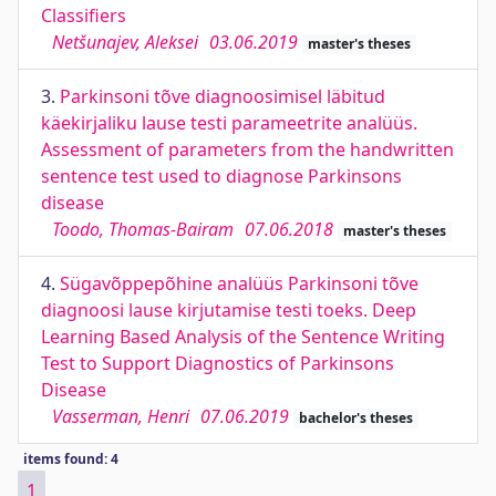
Classifiers
Netšunajev, Aleksei
03.06.2019
master's theses
3.
Parkinsoni tõve diagnoosimisel läbitud
käekirjaliku lause testi parameetrite analüüs.
Assessment of parameters from the handwritten
sentence test used to diagnose Parkinsons
disease
Toodo, Thomas-Bairam
07.06.2018
master's theses
4.
Sügavõppepõhine analüüs Parkinsoni tõve
diagnoosi lause kirjutamise testi toeks. Deep
Learning Based Analysis of the Sentence Writing
Test to Support Diagnostics of Parkinsons
Disease
Vasserman, Henri
07.06.2019
bachelor's theses
items found: 4
1