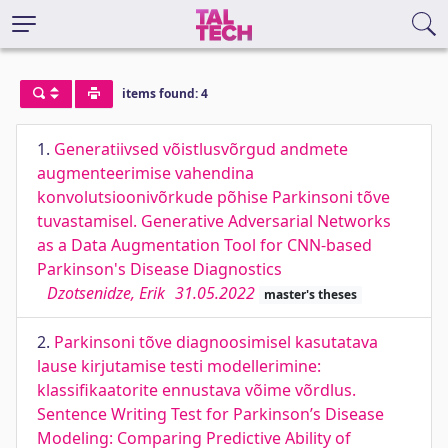
items found: 4
1.
Generatiivsed võistlusvõrgud andmete
augmenteerimise vahendina
konvolutsioonivõrkude põhise Parkinsoni tõve
tuvastamisel. Generative Adversarial Networks
as a Data Augmentation Tool for CNN-based
Parkinson's Disease Diagnostics
Dzotsenidze, Erik
31.05.2022
master's theses
2.
Parkinsoni tõve diagnoosimisel kasutatava
lause kirjutamise testi modellerimine:
klassifikaatorite ennustava võime võrdlus.
Sentence Writing Test for Parkinson’s Disease
Modeling: Comparing Predictive Ability of