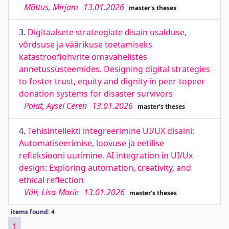
Mõttus, Mirjam
13.01.2026
master's theses
3.
Digitaalsete strateegiate disain usalduse,
võrdsuse ja väärikuse toetamiseks
katastroofiohvrite omavahelistes
annetussüsteemides. Designing digital strategies
to foster trust, equity and dignity in peer-topeer
donation systems for disaster survivors
Polat, Aysel Ceren
13.01.2026
master's theses
4.
Tehisintellekti integreerimine UI/UX disaini:
Automatiseerimise, loovuse ja eetilise
refleksiooni uurimine. AI integration in UI/Ux
design: Exploring automation, creativity, and
ethical reflection
Väli, Lisa-Marie
13.01.2026
master's theses
items found: 4
1