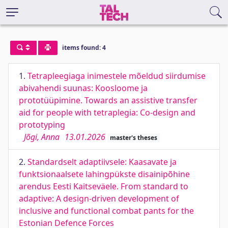
items found: 4
1.
Tetrapleegiaga inimestele mõeldud siirdumise
abivahendi suunas: Koosloome ja
prototüüpimine. Towards an assistive transfer
aid for people with tetraplegia: Co-design and
prototyping
Jõgi, Anna
13.01.2026
master's theses
2.
Standardselt adaptiivsele: Kaasavate ja
funktsionaalsete lahingpükste disainipõhine
arendus Eesti Kaitseväele. From standard to
adaptive: A design-driven development of
inclusive and functional combat pants for the
Estonian Defence Forces